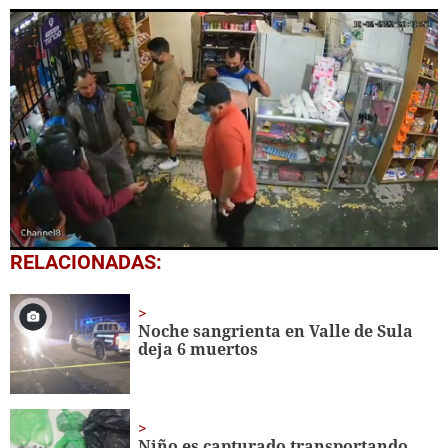
0
RELACIONADAS:
seconds
of
30
seconds
Noche sangrienta en Valle de Sula
deja 6 muertos
Niño es capturado transportando