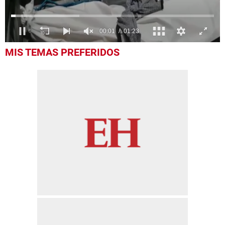
0
MIS TEMAS PREFERIDOS
seconds
of
1
minute,
23
seconds