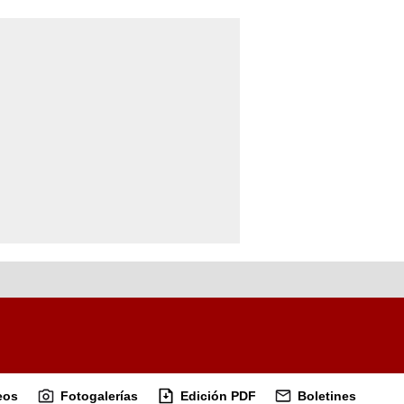
eos
Fotogalerías
Edición PDF
Boletines