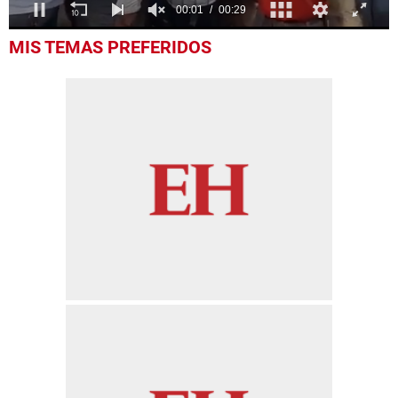
0
MIS TEMAS PREFERIDOS
seconds
of
29
seconds