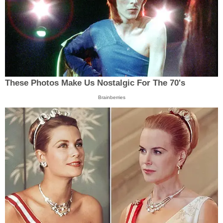
These Photos Make Us Nostalgic For The 70's
Brainberries