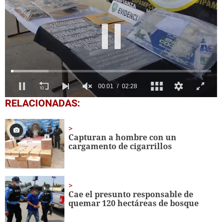
0
RELACIONADAS:
seconds
of
2
minutes,
Capturan a hombre con un
28
cargamento de cigarrillos
seconds
Cae el presunto responsable de
quemar 120 hectáreas de bosque