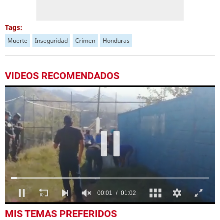
Tags:
Muerte
Inseguridad
Crimen
Honduras
VIDEOS RECOMENDADOS
0
MIS TEMAS PREFERIDOS
seconds