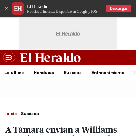
El Heraldo
×
Descargar
Noticias al instante. Disponible en Google y IOS
Lo último
Honduras
Sucesos
Entretenimiento
Inicio
·
Sucesos
A Támara envían a Williams