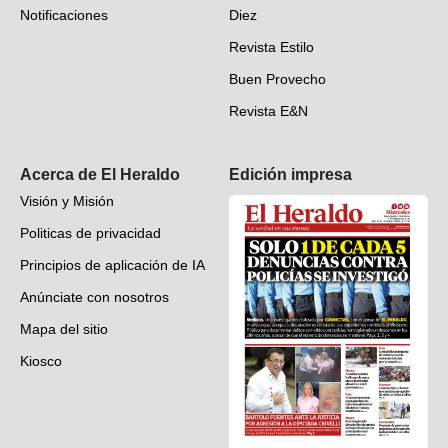
Notificaciones
Diez
Videos
Revista Estilo
Hondureños en el mundo
Buen Provecho
Revista E&N
Suscripción
Acerca de El Heraldo
Edición impresa
Visión y Misión
Politicas de privacidad
Principios de aplicación de IA
Anúnciate con nosotros
Mapa del sitio
Kiosco
Preguntas frecuentes
Contáctenos