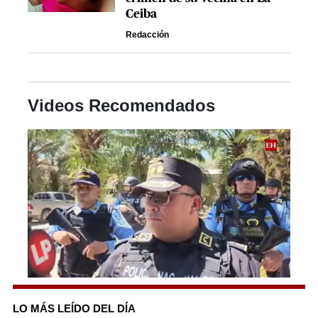
Ceiba
Redacción
Videos Recomendados
0
seconds
of
LO MÁS LEÍDO DEL DÍA
6