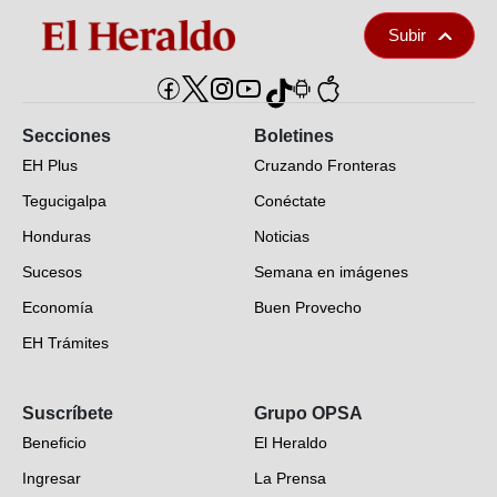
Subir
Secciones
Boletines
EH Plus
Cruzando Fronteras
Tegucigalpa
Conéctate
Honduras
Noticias
Sucesos
Semana en imágenes
Economía
Buen Provecho
EH Trámites
Opinión
Suscríbete
Grupo OPSA
EH Verifica
Beneficio
El Heraldo
Fotogalerías
Ingresar
La Prensa
Deportes