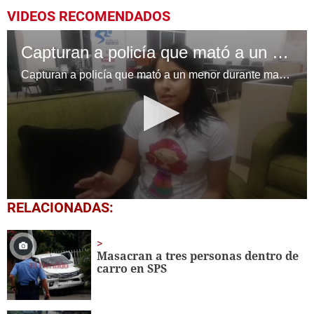
VIDEOS RECOMENDADOS
Capturan a policía que mató a un menor durante protesta
Capturan a policía que mató a un menor durante manifestación post electoral cuyo nombre correponde a Olvin Fernando Gonzales, quien habría dado muerte el pasado mes de diciembre al menor.
0
RELACIONADAS:
seconds
of
4
minutes,
Masacran a tres personas dentro de
46
carro en SPS
seconds