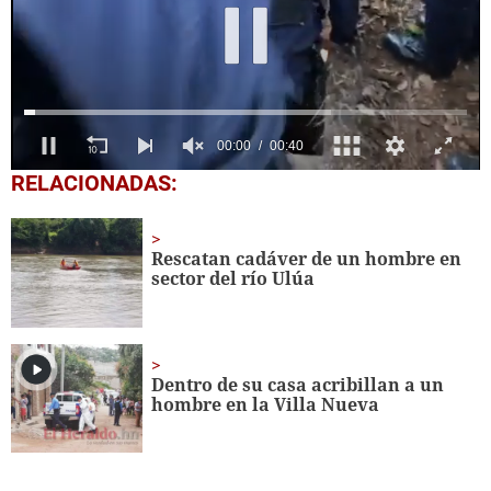
0
RELACIONADAS:
seconds
of
40
seconds
Rescatan cadáver de un hombre en
sector del río Ulúa
Dentro de su casa acribillan a un
hombre en la Villa Nueva