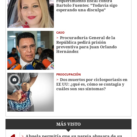
requerimiento fiscal contra
Bartolo Fuentes: "Todavía sigo
esperando una disculpa"
CASO
Procuraduría General de la
República pedirá prisión
preventiva para Juan Orlando
Hernández
PREOCUPACIÓN
Dos muertos por ciclosporiasis en
EE UU: ¿qué es, cómo se contagia y
cuáles son sus síntomas?
MÁS VISTO
Abuela permitía que su pareja abusara de su