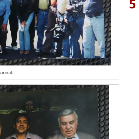
5
cional.