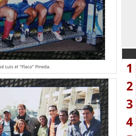
1
sé Luis el “Flaco” Pineda.
2
3
4