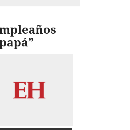
cumpleaños
 papá”