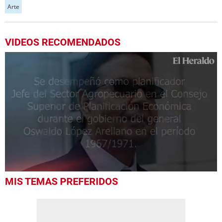
Arte
VIDEOS RECOMENDADOS
0
MIS TEMAS PREFERIDOS
seconds
of
1
minute,
23