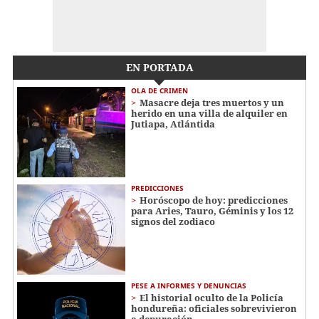
EN PORTADA
OLA DE CRIMEN
Masacre deja tres muertos y un
herido en una villa de alquiler en
Jutiapa, Atlántida
PREDICCIONES
Horóscopo de hoy: predicciones
para Aries, Tauro, Géminis y los 12
signos del zodiaco
PESE A INFORMES Y DENUNCIAS
El historial oculto de la Policía
hondureña: oficiales sobrevivieron
a depuración