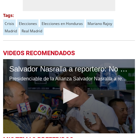
Tags:
Crisis
Elecciones
Elecciones en Honduras
Mariano Rajoy
Madrid
Real Madrid
VIDEOS RECOMENDADOS
Salvador Nasralla a reportero: No me toque por favor
Presidenciable de la Alianza Salvador Nasralla a reportero: No me toque por favor
0