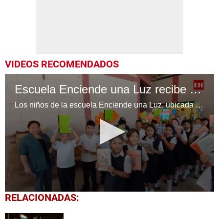
VIDEOS RECOMENDADOS
Escuela Enciende una Luz recibe cuadernos Quick, gracias a la Maratón del Saber
Los niños de la escuela Enciende una Luz, ubicada en la colonia Altos de Santa Rosa, al sur de Tegucigalpa, recibieron cuadernos Quick como parte de la Campaña Maratón del Saber.
0
RELACIONADAS:
seconds
of
1