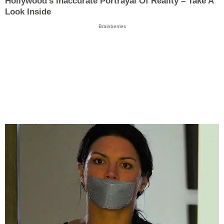
Hollywood's Inaccurate Portrayal Of Reality – Take A
Look Inside
Brainberries