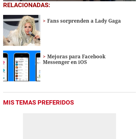
0
RELACIONADAS:
of
1
minute,
Fans sorprenden a Lady Gaga
56
seconds
Mejoras para Facebook
Messenger en iOS
MIS TEMAS PREFERIDOS