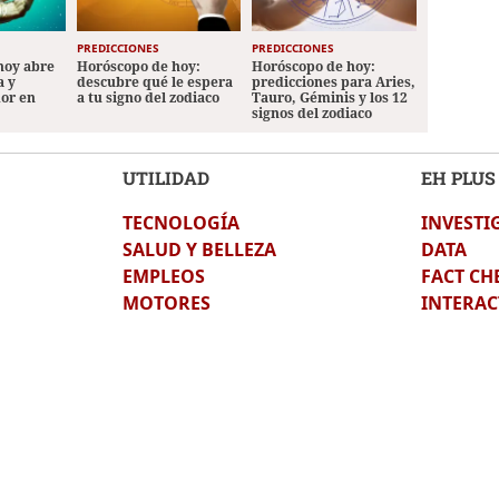
PREDICCIONES
PREDICCIONES
hoy abre
Horóscopo de hoy:
Horóscopo de hoy:
a y
descubre qué le espera
predicciones para Aries,
mor en
a tu signo del zodiaco
Tauro, Géminis y los 12
signos del zodiaco
UTILIDAD
EH PLUS
TECNOLOGÍA
INVESTI
SALUD Y BELLEZA
DATA
EMPLEOS
FACT CH
MOTORES
INTERAC