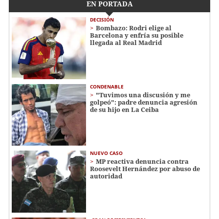
EN PORTADA
DECISIÓN
Bombazo: Rodri elige al
Barcelona y enfría su posible
llegada al Real Madrid
CONDENABLE
"Tuvimos una discusión y me
golpeó": padre denuncia agresión
de su hijo en La Ceiba
NUEVO CASO
MP reactiva denuncia contra
Roosevelt Hernández por abuso de
autoridad