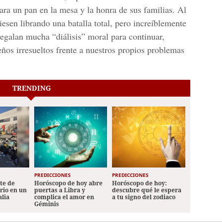
para un pan en la mesa y la honra de sus familias. Al
esen librando una batalla total, pero increíblemente
regalan mucha “diálisis” moral para continuar,
ños irresueltos frente a nuestros propios problemas
TRENDING
PREDICCIONES
PREDICCIONES
ete de
Horóscopo de hoy abre
Horóscopo de hoy:
ario en un
puertas a Libra y
descubre qué le espera
alia
complica el amor en
a tu signo del zodiaco
Géminis