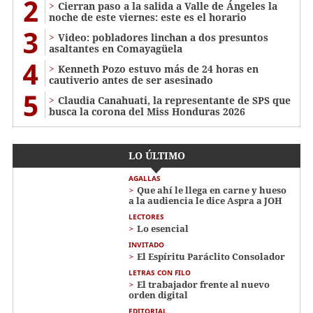
2
Cierran paso a la salida a Valle de Ángeles la
noche de este viernes: este es el horario
3
Video: pobladores linchan a dos presuntos
asaltantes en Comayagüela
4
Kenneth Pozo estuvo más de 24 horas en
cautiverio antes de ser asesinado
5
Claudia Canahuati, la representante de SPS que
busca la corona del Miss Honduras 2026
LO ÚLTIMO
AGALLAS
Que ahí le llega en carne y hueso
a la audiencia le dice Aspra a JOH
LECTORES
Lo esencial
INVITADO
El Espíritu Paráclito Consolador
LETRAS CON FILO
El trabajador frente al nuevo
orden digital
EDITORIAL