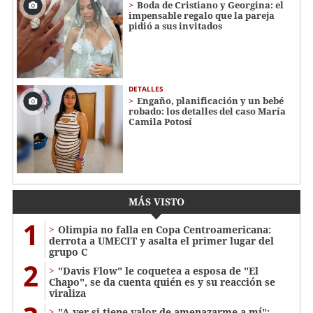
Boda de Cristiano y Georgina: el
impensable regalo que la pareja
pidió a sus invitados
DETALLES
Engaño, planificación y un bebé
robado: los detalles del caso María
Camila Potosí
MÁS VISTO
1
Olimpia no falla en Copa Centroamericana:
derrota a UMECIT y asalta el primer lugar del
grupo C
2
"Davis Flow" le coquetea a esposa de "El
Chapo", se da cuenta quién es y su reacción se
viraliza
"A ver si tiene valor de amenazarme a mí":