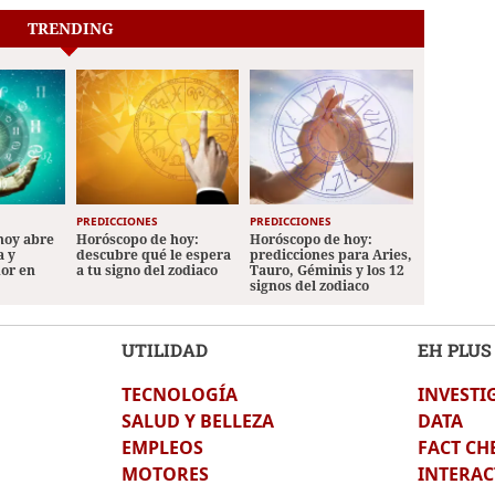
TRENDING
PREDICCIONES
PREDICCIONES
hoy abre
Horóscopo de hoy:
Horóscopo de hoy:
a y
descubre qué le espera
predicciones para Aries,
mor en
a tu signo del zodiaco
Tauro, Géminis y los 12
signos del zodiaco
UTILIDAD
EH PLUS
TECNOLOGÍA
INVESTI
SALUD Y BELLEZA
DATA
EMPLEOS
FACT CH
MOTORES
INTERAC