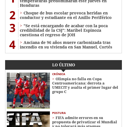
temperaturas predominarán este jueves en
Honduras
2
Choque de bus escolar provoca heridas en
conductor y estudiante en el Anillo Periférico
3
"Se está encargando de acabar con la poca
credibilidad de la CSJ": Maribel Espinoza
cuestiona el regreso de JOH
4
Anciana de 96 años muere carbonizada tras
incendio en su vivienda en San Manuel, Cortés
LO ÚLTIMO
CRÓNICA
Olimpia no falla en Copa
Centroamericana: derrota a
UMECIT y asalta el primer lugar del
grupo C
POSTURA
FIFA admite errores en su
propuesta de privatizar el Mundial
y no tolerará más ataques