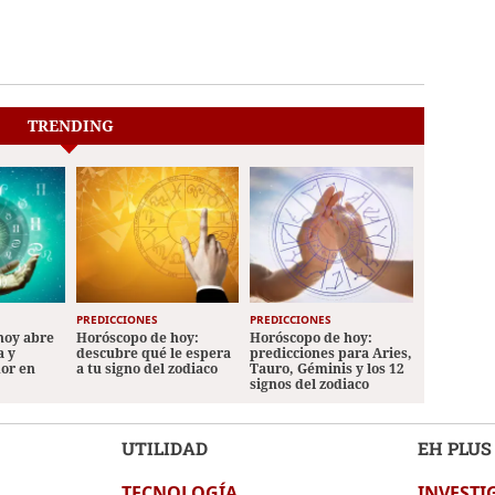
TRENDING
PREDICCIONES
PREDICCIONES
hoy abre
Horóscopo de hoy:
Horóscopo de hoy:
a y
descubre qué le espera
predicciones para Aries,
mor en
a tu signo del zodiaco
Tauro, Géminis y los 12
signos del zodiaco
UTILIDAD
EH PLUS
TECNOLOGÍA
INVESTI