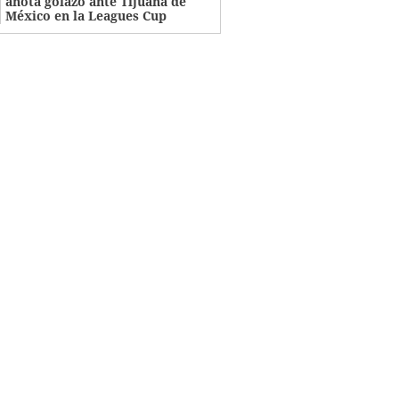
anota golazo ante Tijuana de
México en la Leagues Cup