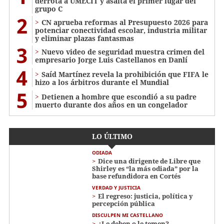
derrota a UMECIT y asalta el primer lugar del
grupo C
2
CN aprueba reformas al Presupuesto 2026 para
potenciar conectividad escolar, industria militar
y eliminar plazas fantasmas
3
Nuevo video de seguridad muestra crimen del
empresario Jorge Luis Castellanos en Danlí
4
Saíd Martínez revela la prohibición que FIFA le
hizo a los árbitros durante el Mundial
5
Detienen a hombre que escondió a su padre
muerto durante dos años en un congelador
LO ÚLTIMO
ODIADA
Dice una dirigente de Libre que
Shirley es “la más odiada” por la
base refundidora en Cortés
VERDAD Y JUSTICIA
El regreso: justicia, política y
percepción pública
DISCULPEN MI CASTELLANO
¿Le deben o le temen?