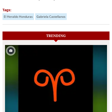
Tags:
El Heraldo Honduras
Gabriela Castellanos
TRENDING