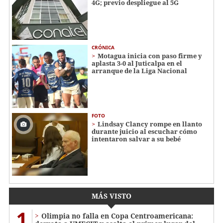
4G; previo despliegue al 5G
CRÓNICA
Motagua inicia con paso firme y
aplasta 3-0 al Juticalpa en el
arranque de la Liga Nacional
FOTO
Lindsay Clancy rompe en llanto
durante juicio al escuchar cómo
intentaron salvar a su bebé
MÁS VISTO
1
Olimpia no falla en Copa Centroamericana: