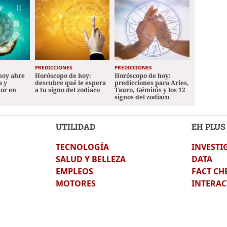
PREDICCIONES
PREDICCIONES
hoy abre
Horóscopo de hoy:
Horóscopo de hoy:
a y
descubre qué le espera
predicciones para Aries,
mor en
a tu signo del zodiaco
Tauro, Géminis y los 12
signos del zodiaco
UTILIDAD
EH PLUS
TECNOLOGÍA
INVESTI
SALUD Y BELLEZA
DATA
EMPLEOS
FACT CH
MOTORES
INTERAC