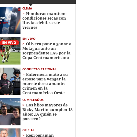
CLIMA
Honduras mantiene
condiciones secas con
lluvias débiles este
viernes
EN VIVO
Olivera pone a ganar a
Motagua ante un
sorprendente FAS por la
Copa Centroamericana
CONFLICTO PASIONAL
Enfermera mató a su
esposo para vengar la
muerte de su amante:
crimen en la
Centroamérica Oeste
CUMPLEAÑOS
Los hijos mayores de
Ricky Martin cumplen 18
años: ¿A quién se
parecen?
OFICIAL
Reprograman