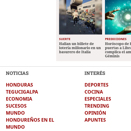
SUERTE
PREDICCIONES
Hallan un billete de
Horóscopo de 
lotería millonario en un
puertas a Libr
basurero de Italia
complica el a
Géminis
NOTICIAS
INTERÉS
HONDURAS
DEPORTES
TEGUCIGALPA
COCINA
ECONOMIA
ESPECIALES
SUCESOS
TRENDING
MUNDO
OPINIÓN
HONDUREÑOS EN EL
APUNTES
MUNDO