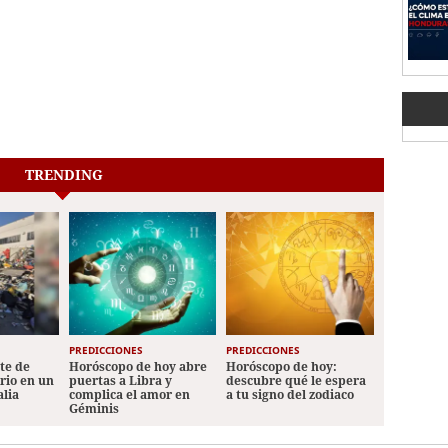
TRENDING
PREDICCIONES
PREDICCIONES
ete de
Horóscopo de hoy abre
Horóscopo de hoy:
ario en un
puertas a Libra y
descubre qué le espera
alia
complica el amor en
a tu signo del zodiaco
Géminis