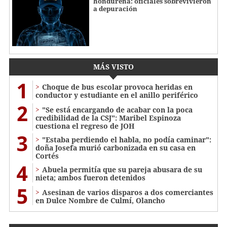
hondureña: oficiales sobrevivieron
a depuración
MÁS VISTO
1
Choque de bus escolar provoca heridas en
conductor y estudiante en el anillo periférico
2
"Se está encargando de acabar con la poca
credibilidad de la CSJ": Maribel Espinoza
cuestiona el regreso de JOH
3
"Estaba perdiendo el habla, no podía caminar":
doña Josefa murió carbonizada en su casa en
Cortés
4
Abuela permitía que su pareja abusara de su
nieta; ambos fueron detenidos
5
Asesinan de varios disparos a dos comerciantes
en Dulce Nombre de Culmí, Olancho