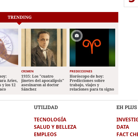
TRENDING
CRIMEN
PREDICCIONES
hoy:
1935: Los "cuatro
Horóscopo de hoy:
ara Aries,
jinetes del apocalipsis"
Predicciones sobre
 y los 12
asesinaron al doctor
trabajo, viajes y
iaco
Sánchez
relaciones para tu signo
UTILIDAD
EH PLUS
TECNOLOGÍA
INVESTI
SALUD Y BELLEZA
DATA
EMPLEOS
FACT CH