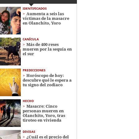
IDENTIFICADOS
Aumenta a seis las
víctimas de la masacre
en Olanchito, Yoro
CANÍCULA
Más de 400 reses
mueren por la sequía en
el sur
PREDICCIONES
Horóscopo de hoy:
descubre qué le espera a
tu signo del zodiaco
HECHO
Masacre: Cinco
personas mueren en
Olanchito, Yoro, tras
tiroteo en vivienda
DIVISAS
¿Cuál es el precio del