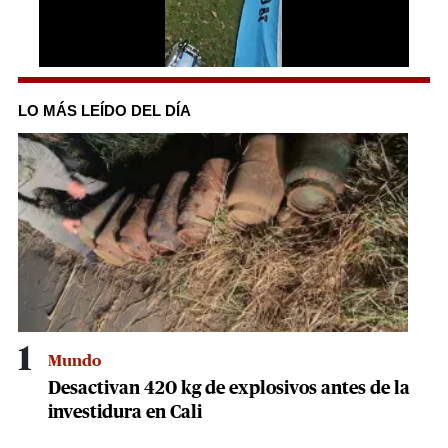
0
seconds
of
LO MÁS LEÍDO DEL DÍA
34
seconds
1
Mundo
Desactivan 420 kg de explosivos antes de la
investidura en Cali