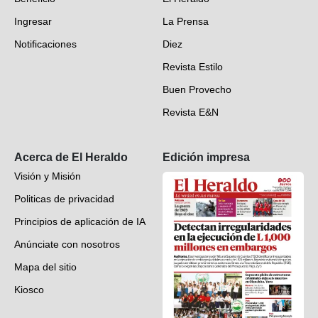
Fotogalerías
Ingresar
La Prensa
Deportes
Notificaciones
Diez
Videos
Revista Estilo
Hondureños en el mundo
Buen Provecho
Revista E&N
Suscripción
Acerca de El Heraldo
Edición impresa
Visión y Misión
Politicas de privacidad
Principios de aplicación de IA
Anúnciate con nosotros
Mapa del sitio
Kiosco
Preguntas frecuentes