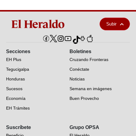
Subir
Secciones
Boletines
EH Plus
Cruzando Fronteras
Tegucigalpa
Conéctate
Honduras
Noticias
Sucesos
Semana en imágenes
Economía
Buen Provecho
EH Trámites
Opinión
Suscríbete
Grupo OPSA
EH Verifica
Beneficio
El Heraldo