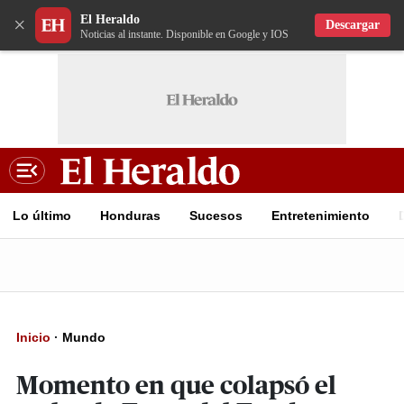
El Heraldo
×
Descargar
Noticias al instante. Disponible en Google y IOS
Lo último
Honduras
Sucesos
Entretenimiento
Inicio
·
Mundo
Momento en que colapsó el