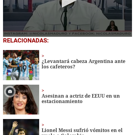
0
RELACIONADAS:
seconds
of
1
minute,
¿Levantará cabeza Argentina ante
39
los cafeteros?
seconds
Asesinan a actriz de EEUU en un
estacionamiento
Lionel Messi sufrió vómitos en el