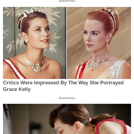
Brainberries
Critics Were Impressed By The Way She Portrayed
Grace Kelly
Brainberries