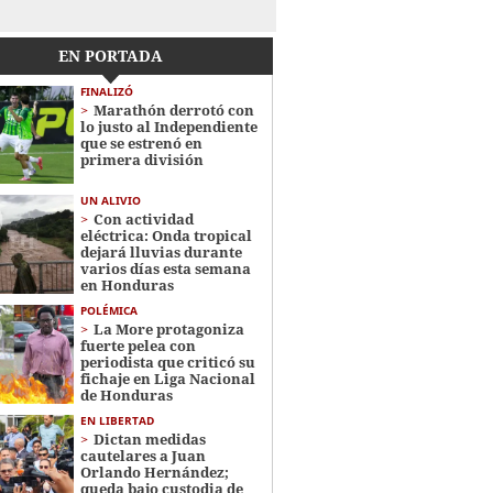
EN PORTADA
FINALIZÓ
Marathón derrotó con
lo justo al Independiente
que se estrenó en
primera división
UN ALIVIO
Con actividad
eléctrica: Onda tropical
dejará lluvias durante
varios días esta semana
en Honduras
POLÉMICA
La More protagoniza
fuerte pelea con
periodista que criticó su
fichaje en Liga Nacional
de Honduras
EN LIBERTAD
Dictan medidas
cautelares a Juan
Orlando Hernández;
queda bajo custodia de