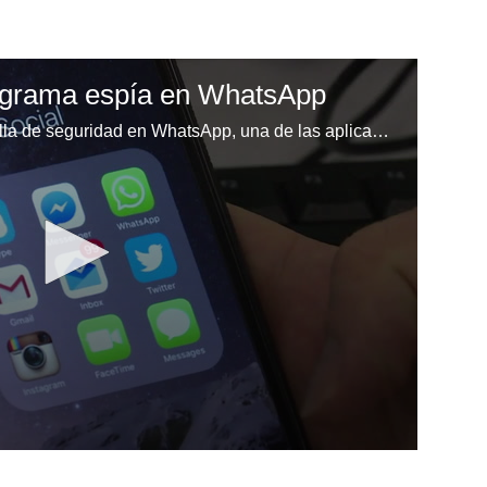
rograma espía en WhatsApp
Un grupo de hackers halló una falla de seguridad en WhatsApp, una de las aplicaciones de mensajería más utilizadas del mundo, e instaló un programa espía en teléfonos, afirmó el martes la compañía.