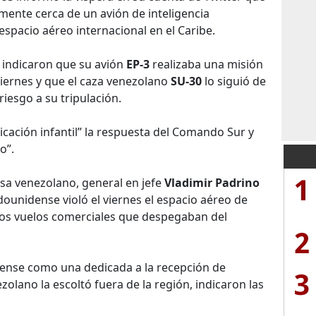
mente cerca de un avión de inteligencia
spacio aéreo internacional en el Caribe.
 indicaron que su avión
EP-3
realizaba una misión
iernes y que el caza venezolano
SU-30
lo siguió de
riesgo a su tripulación.
cación infantil” la respuesta del Comando Sur y
o”.
1
nsa venezolano, general en jefe
Vladimir Padrino
dounidense violó el viernes el espacio aéreo de
los vuelos comerciales que despegaban del
2
idense como una dedicada a la recepción de
3
nezolano la escoltó fuera de la región, indicaron las