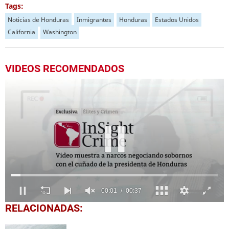
Tags:
Noticias de Honduras
Inmigrantes
Honduras
Estados Unidos
California
Washington
VIDEOS RECOMENDADOS
00:03
00:37
0
RELACIONADAS:
of
37