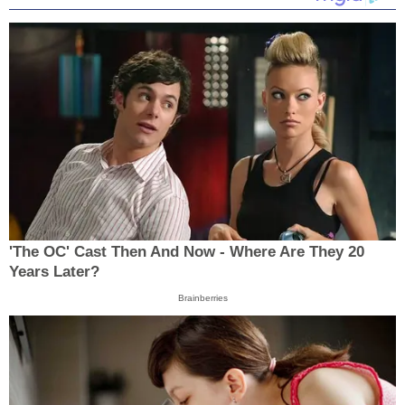
'The OC' Cast Then And Now - Where Are They 20
Years Later?
Brainberries