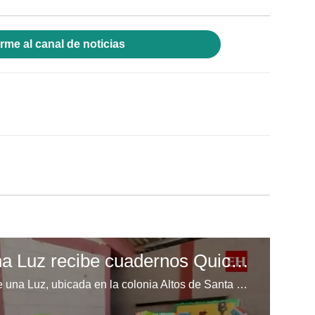
rme al canal de noticias
Escuela Enciende una Luz recibe cuadernos Quick, gracias a la Maratón del Saber
Los niños de la escuela Enciende una Luz, ubicada en la colonia Altos de Santa Rosa, al sur de Tegucigalpa, recibieron cuadernos Quick como parte de la Campaña Maratón del Saber.