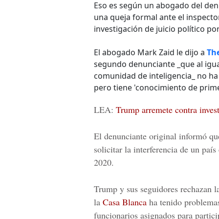
Eso es según un abogado del denu
una queja formal ante el inspect
investigación de juicio político p
El abogado Mark Zaid le dijo a
The
segundo denunciante _que al igua
comunidad de inteligencia_ no ha
pero tiene 'conocimiento de prim
LEA:
Trump arremete contra invest
El denunciante original informó qu
solicitar la interferencia de un paí
2020.
Trump y sus seguidores rechazan la
la
Casa Blanca
ha tenido problemas
funcionarios asignados para partic