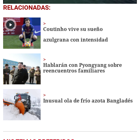
0
RELACIONADAS:
seconds
of
17
seconds
Coutinho vive su sueño
azulgrana con intensidad
Hablarán con Pyongyang sobre
reencuentros familiares
Inusual ola de frío azota Bangladés