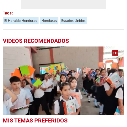
Tags:
El Heraldo Honduras
Honduras
Estados Unidos
VIDEOS RECOMENDADOS
0
MIS TEMAS PREFERIDOS
seconds
of