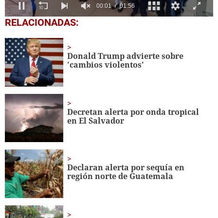
0
RELACIONADAS:
seconds
of
1
minute,
Donald Trump advierte sobre
56
'cambios violentos'
seconds
Decretan alerta por onda tropical
en El Salvador
Declaran alerta por sequía en
región norte de Guatemala