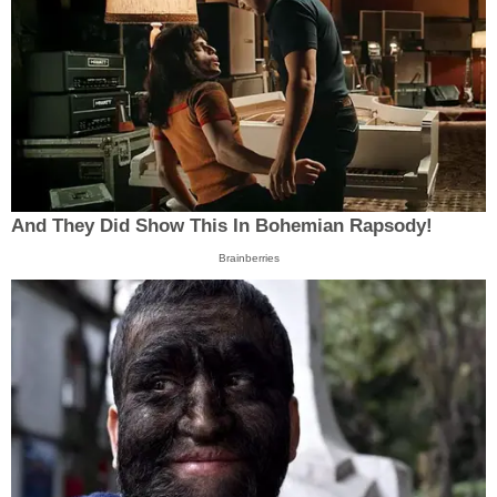
And They Did Show This In Bohemian Rapsody!
Brainberries