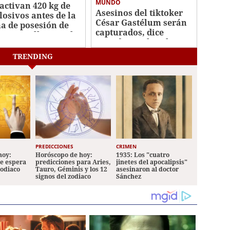
MUNDO
activan 420 kg de
Asesinos del tiktoker
losivos antes de la
César Gastélum serán
a de posesión de
capturados, dice
la Espriella en Cali
presidenta Sheinbaum
TRENDING
PREDICCIONES
CRIMEN
hoy:
Horóscopo de hoy:
1935: Los "cuatro
le espera
predicciones para Aries,
jinetes del apocalipsis"
zodiaco
Tauro, Géminis y los 12
asesinaron al doctor
signos del zodiaco
Sánchez