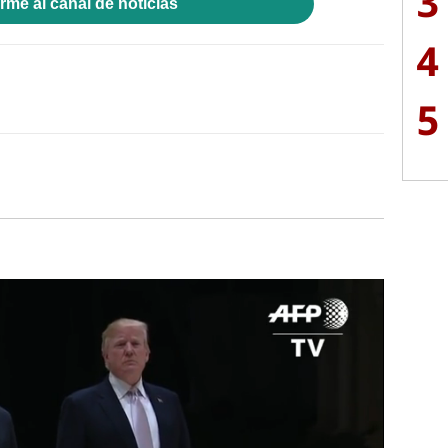
3
rme al canal de noticias
4
5