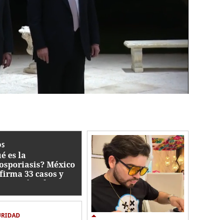
OS
é es la
losporiasis? México
firma 33 casos y
carta vínculo con
te en EEUU
URIDAD