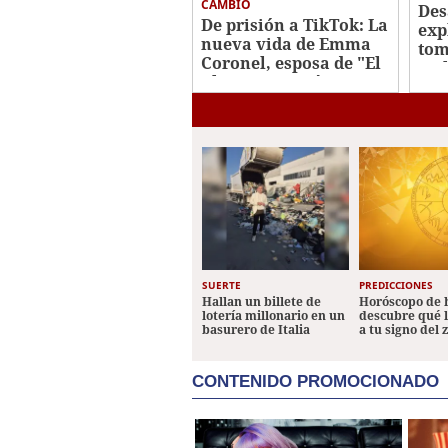
CAMBIO
Des
De prisión a TikTok: La
exp
nueva vida de Emma
tom
Coronel, esposa de "El
De 
Chapo" Guzmán
SUERTE
PREDICCIONES
Hallan un billete de
Horóscopo de 
lotería millonario en un
descubre qué 
basurero de Italia
a tu signo del 
CONTENIDO PROMOCIONADO