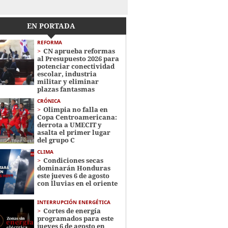
EN PORTADA
REFORMA
CN aprueba reformas
al Presupuesto 2026 para
potenciar conectividad
escolar, industria
militar y eliminar
plazas fantasmas
CRÓNICA
Olimpia no falla en
Copa Centroamericana:
derrota a UMECIT y
asalta el primer lugar
del grupo C
CLIMA
Condiciones secas
dominarán Honduras
este jueves 6 de agosto
con lluvias en el oriente
INTERRUPCIÓN ENERGÉTICA
Cortes de energía
programados para este
jueves 6 de agosto en