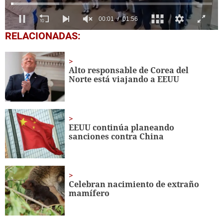
0
RELACIONADAS:
seconds
of
1
minute,
Alto responsable de Corea del
56
Norte está viajando a EEUU
seconds
EEUU continúa planeando
sanciones contra China
Celebran nacimiento de extraño
mamífero