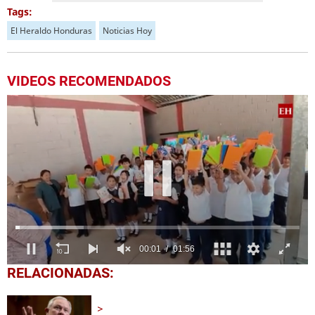
Tags:
El Heraldo Honduras
Noticias Hoy
VIDEOS RECOMENDADOS
0
RELACIONADAS:
seconds
of
1
minute,