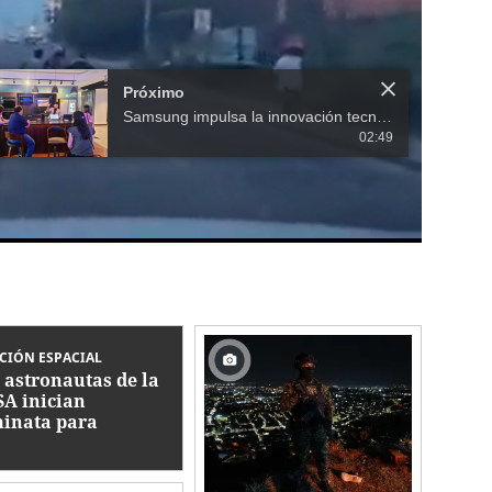
Próximo
Samsung impulsa la innovación tecnológica en Centroamérica
02:49
CIÓN ESPACIAL
 astronautas de la
A inician
inata para
parar nuevos
eles solares en la