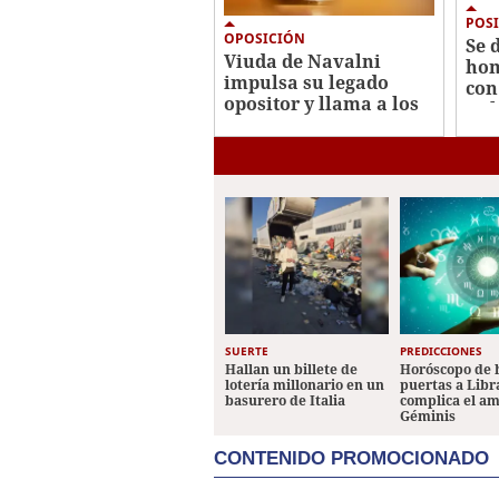
POSI
OPOSICIÓN
Se 
Viuda de Navalni
hom
impulsa su legado
con
opositor y llama a los
Rub
rusos a votar por
Yábloko
SUERTE
PREDICCIONES
Hallan un billete de
Horóscopo de 
lotería millonario en un
puertas a Libr
basurero de Italia
complica el a
Géminis
CONTENIDO PROMOCIONADO