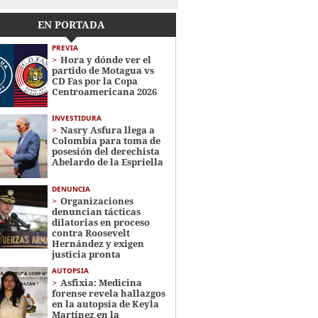
EN PORTADA
PREVIA
Hora y dónde ver el
partido de Motagua vs
CD Fas por la Copa
Centroamericana 2026
INVESTIDURA
Nasry Asfura llega a
Colombia para toma de
posesión del derechista
Abelardo de la Espriella
DENUNCIA
Organizaciones
denuncian tácticas
dilatorias en proceso
contra Roosevelt
Hernández y exigen
justicia pronta
AUTOPSIA
Asfixia: Medicina
forense revela hallazgos
en la autopsia de Keyla
Martínez en la