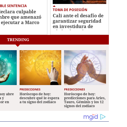
BLE SENTENCIA
TOMA DE POSESIÓN
declara culpable
Cali ante el desafío de
bre que amenazó
garantizar seguridad
 ejecutar a Marco
en investidura de
io y Kristi Noem
Abelardo De la
Espriella
TRENDING
PREDICCIONES
PREDICCIONES
hoy abre
Horóscopo de hoy:
Horóscopo de hoy:
a y
descubre qué le espera
predicciones para Aries,
mor en
a tu signo del zodiaco
Tauro, Géminis y los 12
signos del zodiaco