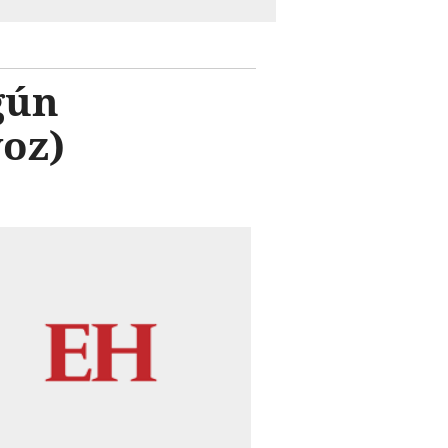
gún
oz)