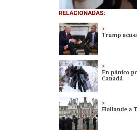
0
RELACIONADAS:
seconds
of
1
minute,
Trump acusa
56
seconds
Volume
0%
En pánico p
Canadá
Hollande a 