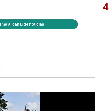
4
rme al canal de noticias