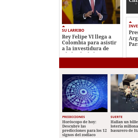
Col
inv
Abe
Esp
INVE
SU LARRIBO
Pre
Rey Felipe VI llega a
Arg
Colombia para asistir
Par
a la investidura de
par
Abelardo de la
Esp
Espriella
PREDICCIONES
SUERTE
Horóscopo de hoy:
Hallan un bill
Descubre las
lotería millon
predicciones para los 12
basurero de It
signos del zodiaco