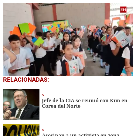
0
RELACIONADAS:
seconds
of
1
minute,
Jefe de la CIA se reunió con Kim en
56
Corea del Norte
seconds
Asesinan a un activista en zona