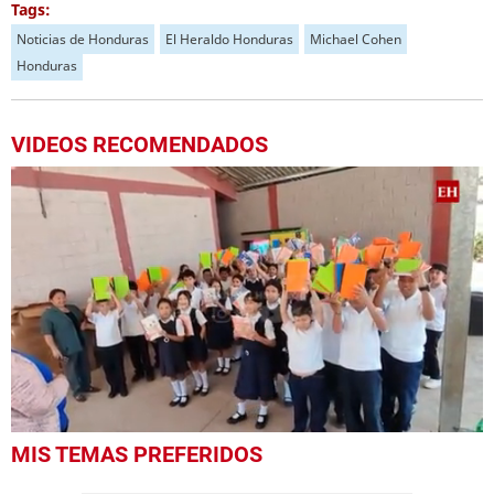
Tags:
Noticias de Honduras
El Heraldo Honduras
Michael Cohen
Honduras
VIDEOS RECOMENDADOS
0
MIS TEMAS PREFERIDOS
seconds
of
1