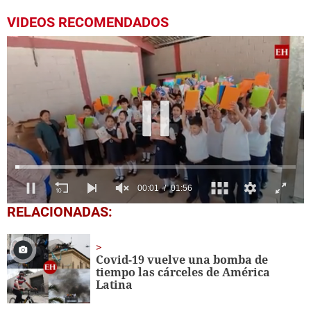
VIDEOS RECOMENDADOS
0
RELACIONADAS:
seconds
of
1
minute,
Covid-19 vuelve una bomba de
56
tiempo las cárceles de América
seconds
Latina