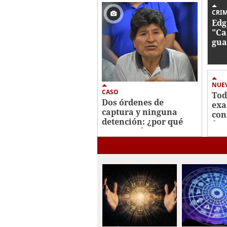
0
Volume
0%
CRI
Edg
"Ca
gua
ase
pre
hon
NUE
CASO
Tod
Dos órdenes de
exa
captura y ninguna
con
detención: ¿por qué
fis
Evo Morales sigue
libre?