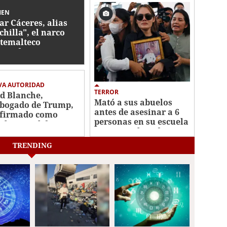
MEN
ar Cáceres, alias
chilla", el narco
temalteco
sinado por
suntos sicarios
dureños
VA AUTORIDAD
TERROR
d Blanche,
Mató a sus abuelos
bogado de Trump,
antes de asesinar a 6
firmado como
personas en su escuela
cal general de EE UU
y quitarse la vida:
tiroteo en Tailandia
TRENDING