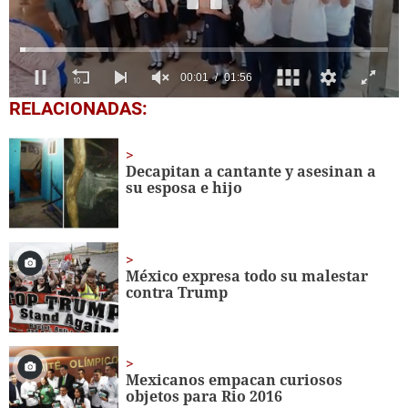
0
RELACIONADAS:
seconds
of
1
minute,
Decapitan a cantante y asesinan a
56
su esposa e hijo
seconds
México expresa todo su malestar
contra Trump
Mexicanos empacan curiosos
objetos para Rio 2016